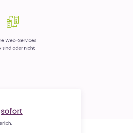
hre Web-Services
v sind oder nicht
e
sofort
rlich.