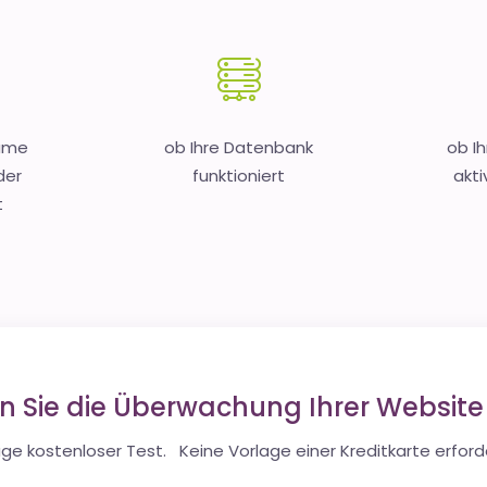
Name
ob Ihre Datenbank
ob I
der
funktioniert
akti
t
en Sie die Überwachung Ihrer Websit
ge kostenloser Test. Keine Vorlage einer Kreditkarte erforde