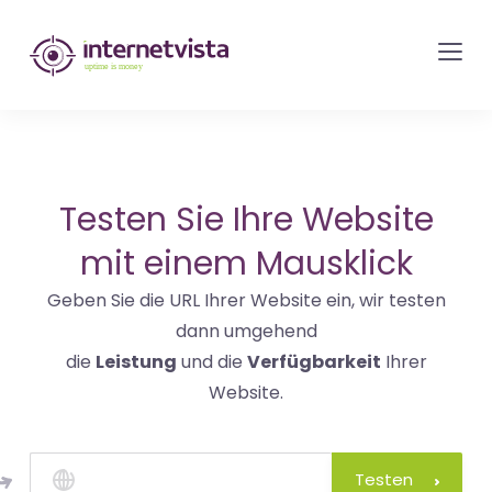
internetvista
Monitoring
-
Überwachung
von
Websites
Testen Sie Ihre Website
und
mit einem Mausklick
Internet-
Geben Sie die URL Ihrer Website ein, wir testen
Diensten
dann umgehend
-
die
Leistung
und die
Verfügbarkeit
Ihrer
Uptime
Website.
is
Money
Testen