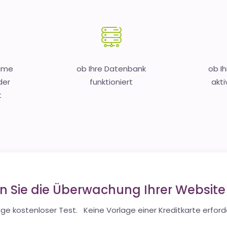
Name
ob Ihre Datenbank
ob I
der
funktioniert
akti
t
en Sie die Überwachung Ihrer Websit
ge kostenloser Test. Keine Vorlage einer Kreditkarte erforde