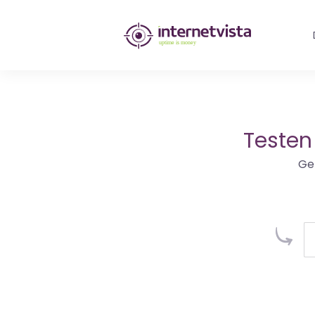
internetvista
Monitoring
-
Überwachung
Testen
von
Ge
Websites
und
Internet-
Diensten
-
Uptime