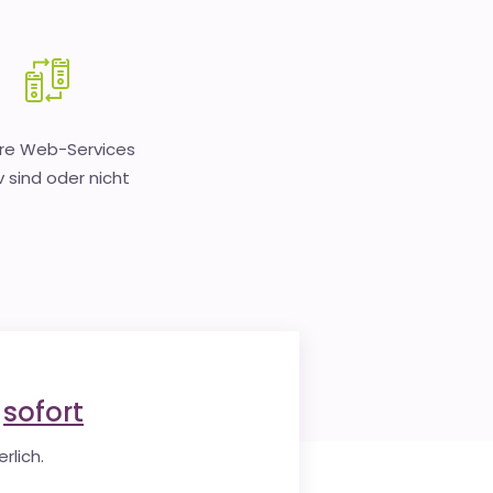
hre Web-Services
v sind oder nicht
e
sofort
rlich.