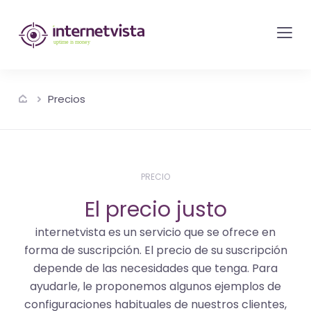
Monitorización
de
internetvista
-
Precios
control
del
sitio
web
PRECIO
y
El precio justo
de
los
internetvista es un servicio que se ofrece en
forma de suscripción. El precio de su suscripción
servicios
depende de las necesidades que tenga. Para
de
ayudarle, le proponemos algunos ejemplos de
Internet
configuraciones habituales de nuestros clientes,