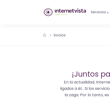
Monitorización
Servicios
de
internetvista
Socios
-
control
del
sitio
¡Juntos pa
web
En la actualidad, Inter
y
ligados a él... Si los serv
la zaga. Por lo tanto, e
de
los