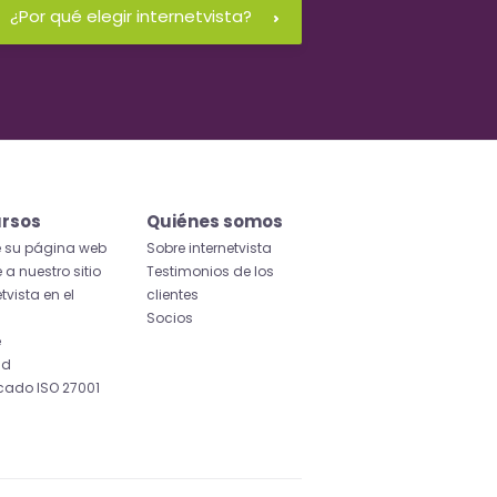
¿Por qué elegir internetvista?
rsos
Quiénes somos
e su página web
Sobre internetvista
 a nuestro sitio
Testimonios de los
etvista en el
clientes
Socios
e
id
icado ISO 27001