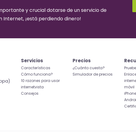
importante y crucial dotarse de un servicio de
en Internet, ¡está perdiendo dinero!
Servicios
Precios
Recu
Características
¿Cuánto cuesta?
Prueb
Cómo funciona?
Simulador de precios
Enlace
ropa)
10 razones para usar
intern
internetvista
móvil
Consejos
iPhon
Andro
Certif