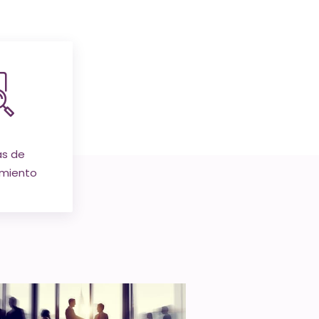
as de
amiento