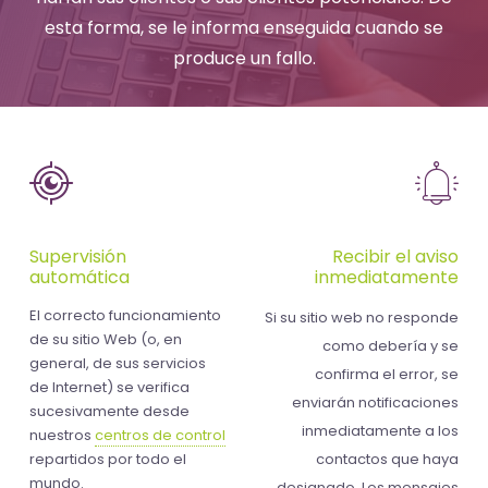
-
esta forma, se le informa enseguida cuando se
El
produce un fallo.
tiempo
(activo)
es
oro
Supervisión
Recibir el aviso
automática
inmediatamente
El correcto funcionamiento
Si su sitio web no responde
de su sitio Web (o, en
como debería y se
general, de sus servicios
confirma el error, se
de Internet) se verifica
enviarán notificaciones
sucesivamente desde
inmediatamente a los
nuestros
centros de control
repartidos por todo el
contactos que haya
mundo.
designado. Los mensajes