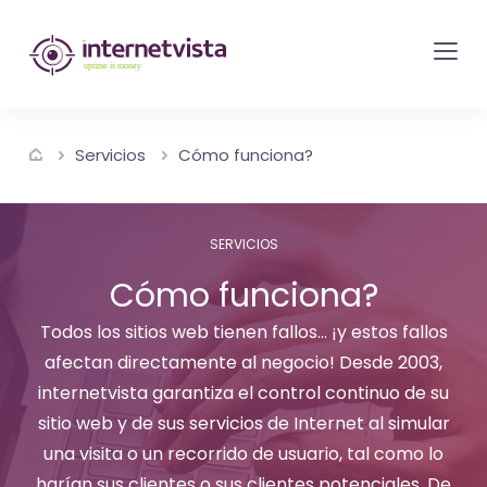
Monitorización
de
internetvista
-
Servicios
Cómo funciona?
control
del
sitio
SERVICIOS
web
Cómo funciona?
y
de
Todos los sitios web tienen fallos... ¡y estos fallos
afectan directamente al negocio! Desde 2003,
los
internetvista garantiza el control continuo de su
servicios
sitio web y de sus servicios de Internet al simular
de
una visita o un recorrido de usuario, tal como lo
Internet
harían sus clientes o sus clientes potenciales. De