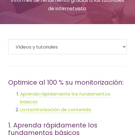
informes de rendimiento gracias a los tutoriales
-
de internetvista.
El
tiempo
(activo)
es
oro
Optimice al 100 % su monitorización:
Aprenda rápidamente los fundamentos
básicos
La monitorización de contenido
1. Aprenda rápidamente los
fundamentos básicos