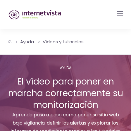
Monitorización
de
internetvista
-
Ayuda
Vídeos y tutoriales
control
del
sitio
AYUDA
web
El vídeo para poner en
y
de
marcha correctamente su
los
monitorización
servicios
Aprenda paso a paso cómo poner su sitio web
de
bajo vigilancia, definir las alertas y explorar los
Internet