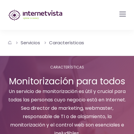
Monitorización
de
internetvista
-
Servicios
Características
control
del
sitio
CARACTERÍSTICAS
web
Monitorización para todos
y
de
Un servicio de monitorización es útil y crucial para
todas las personas cuyo negocio está en Internet.
los
Sea director de marketing, webmaster,
servicios
responsable de TI o de alojamiento, la
de
monitorización y el control web son esenciales e
Internet
ineludibles.