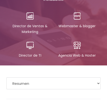
-
El
tiempo
(activo)
Director de Ventas &
Webmaster & blogger
es
Marketing
oro
Director de TI
Agencia Web & Hoster