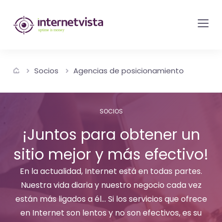
Monitorización
de
internetvista
-
Socios
Agencias de posicionamiento
control
del
sitio
SOCIOS
web
¡Juntos para obtener un
y
sitio mejor y más efectivo!
de
los
En la actualidad, Internet está en todas partes.
servicios
Nuestra vida diaria y nuestro negocio cada vez
de
están más ligados a él... Si los servicios que ofrece
Internet
en Internet son lentos y no son efectivos, es su