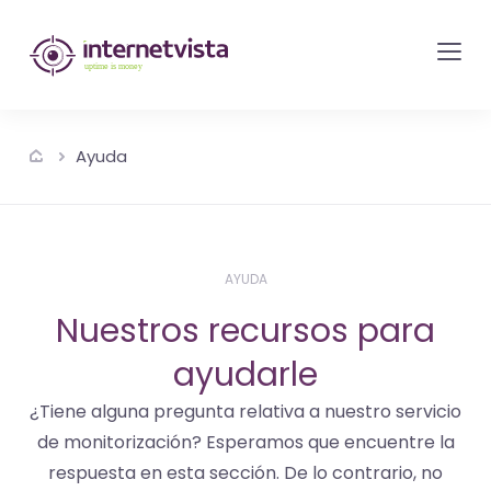
Monitorización
de
internetvista
-
Ayuda
control
del
sitio
web
AYUDA
y
Nuestros recursos para
de
ayudarle
los
servicios
¿Tiene alguna pregunta relativa a nuestro servicio
de
de monitorización? Esperamos que encuentre la
Internet
respuesta en esta sección. De lo contrario, no