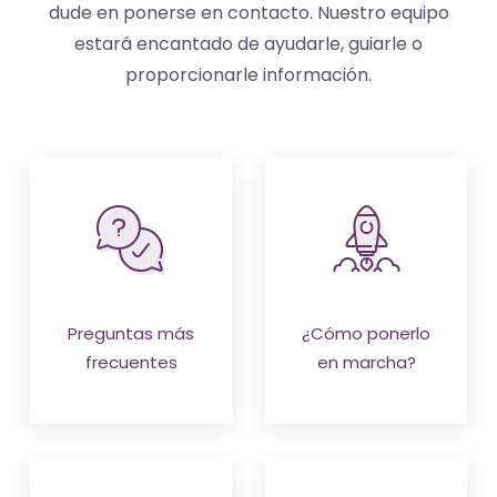
-
dude en ponerse en contacto. Nuestro equipo
El
estará encantado de ayudarle, guiarle o
tiempo
proporcionarle información.
(activo)
es
oro
Preguntas más
¿Cómo ponerlo
frecuentes
en marcha?