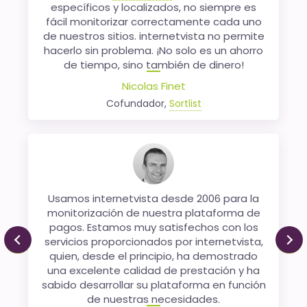
específicos y localizados, no siempre es
para Babelway, nuestra plataforma de
fácil monitorizar correctamente cada uno
integración B2B, durante más de 15 años.
de nuestros sitios. internetvista no permite
Como servicio SaaS, necesitamos
hacerlo sin problema. ¡No solo es un ahorro
garantizar que nuestro servicio sea 100 %
disponible y confiable para nuestros
de tiempo, sino también de dinero!
clientes, ya que el tiempo de actividad es
Nicolas Finet
reputación.
Cofundador,
Sortlist
Florent Vansiliette
Engineering Manager, Tradeshift
Usamos internetvista desde 2006 para la
monitorización de nuestra plataforma de
pagos. Estamos muy satisfechos con los
Clientes desde sus comienzos, hemos
servicios proporcionados por internetvista,
seguido siendo fieles a internetvista. El
Previous
Ne
servicio de vigilancia de nuestros servidores
quien, desde el principio, ha demostrado
nos permite disponer de un control externo
una excelente calidad de prestación y ha
sabido desarrollar su plataforma en función
y fiable de todo nuestro sistema. Nuestros
equipos técnicos reciben avisos por SMS
de nuestras necesidades.