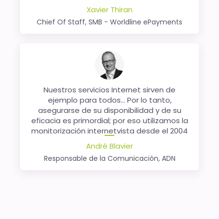
ante la más mínima incidencia en nuestra
Xavier Thiran
página y pueden intervenir sin demora.
Chief Of Staff, SMB - Worldline ePayments
internetvista se ha convertido en un socio
indispensable para la calidad de nuestra
página
Delcampe.net
.
Sébastien Delcampe
CEO, Delcampe.net
Nuestros servicios Internet sirven de
ejemplo para todos... Por lo tanto,
asegurarse de su disponibilidad y de su
eficacia es primordial; por eso utilizamos la
monitorización internetvista desde el 2004
«Nuestros servicios de Internet deben ser un
André Blavier
ejemplo para todos... De esta forma,
Responsable de la Comunicación, ADN
garantizar su disponibilidad y eficacia es
primordial; por eso utilizamos la
monitorización internetvista».
Héloïse D.
Orange (France)