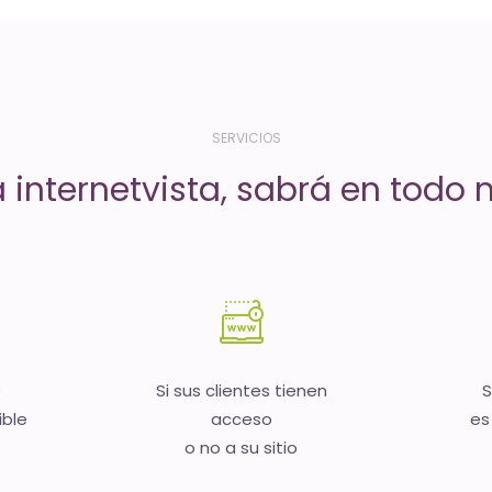
SERVICIOS
a internetvista, sabrá en todo
b
Si sus clientes tienen
S
ible
acceso
es
o no a su sitio