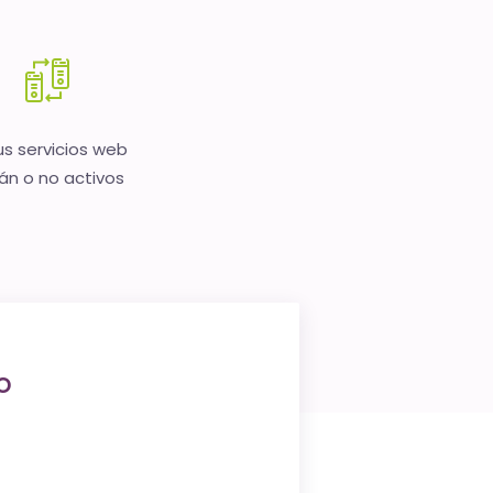
us servicios web
án o no activos
o