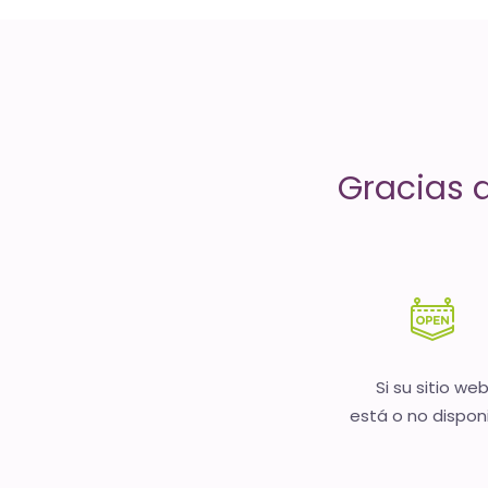
servicios
de
Internet
-
Gracias 
El
tiempo
(activo)
es
oro
Si su sitio we
está o no dispon