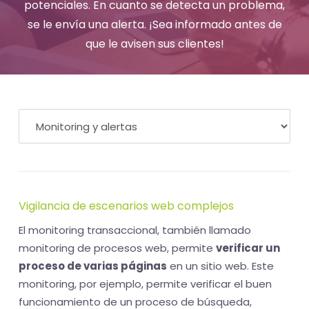
-
potenciales. En cuanto se detecta un problema,
se le envía una alerta. ¡Sea informado antes de
El
que le avisen sus clientes!
tiempo
(activo)
es
oro
Vigilancia de escenarios web complejos
El monitoring transaccional, también llamado
monitoring de procesos web, permite
verificar un
proceso de varias páginas
en un sitio web. Este
monitoring, por ejemplo, permite verificar el buen
funcionamiento de un proceso de búsqueda,