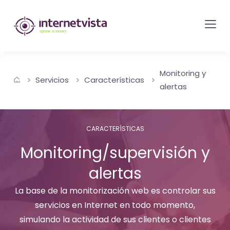
Monitorización
de
internetvista
-
Monitoring y
control
Servicios
Características
alertas
del
sitio
web
CARACTERÍSTICAS
y
Monitoring/supervisión y
de
alertas
los
servicios
La base de la monitorización web es controlar sus
de
servicios en Internet en todo momento,
Internet
simulando la actividad de sus clientes o clientes