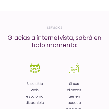
-
El
tiempo
(activo)
SERVICIOS
es
Gracias a internetvista, sabrá en
oro
todo momento:
Si su sitio
Si sus
web
clientes
está o no
tienen
disponible
acceso
o no a su