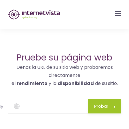
Monitorización
de
internetvista
-
control
del
Pruebe su página web
sitio
Denos la URL de su sitio web y probaremos
web
directamente
y
el
rendimiento
y la
disponibilidad
de su sitio.
de
los
servicios
Probar
de
Internet