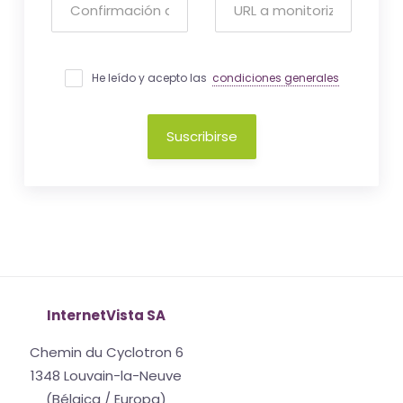
He leído y acepto las
condiciones generales
Suscribirse
InternetVista SA
Chemin du Cyclotron 6
1348 Louvain-la-Neuve
(Bélgica / Europa)