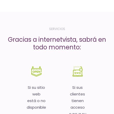
-
El
tiempo
(activo)
SERVICIOS
es
Gracias a internetvista, sabrá en
oro
todo momento:
Si su sitio
Si sus
web
clientes
está o no
tienen
disponible
acceso
o no a su