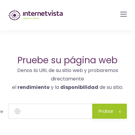
Monitorización
de
internetvista
-
control
del
Pruebe su página web
sitio
Denos la URL de su sitio web y probaremos
web
directamente
y
el
rendimiento
y la
disponibilidad
de su sitio.
de
los
servicios
Probar
de
Internet