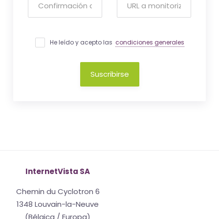
He leído y acepto las
condiciones generales
Suscribirse
InternetVista SA
Chemin du Cyclotron 6
1348 Louvain-la-Neuve
(Bélgica / Europa)