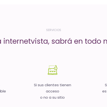
SERVICIOS
a internetvista, sabrá en todo
b
Si sus clientes tienen
S
ible
acceso
es
o no a su sitio