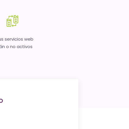
us servicios web
án o no activos
o