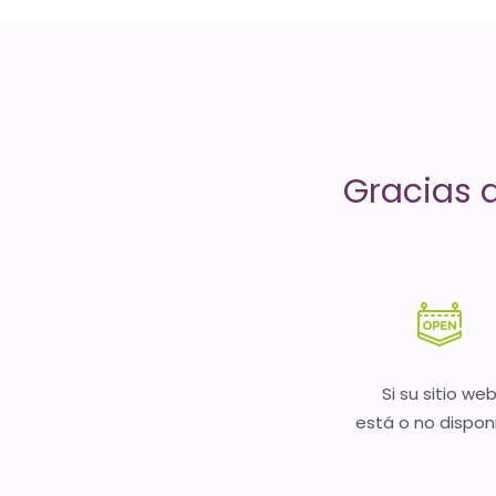
servicios
de
Internet
-
Gracias 
El
tiempo
(activo)
es
oro
Si su sitio we
está o no dispon