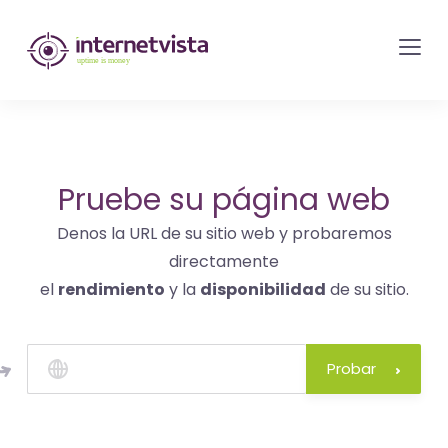
Monitorización
de
internetvista
-
control
del
Pruebe su página web
sitio
Denos la URL de su sitio web y probaremos
web
directamente
y
el
rendimiento
y la
disponibilidad
de su sitio.
de
los
servicios
Probar
de
Internet