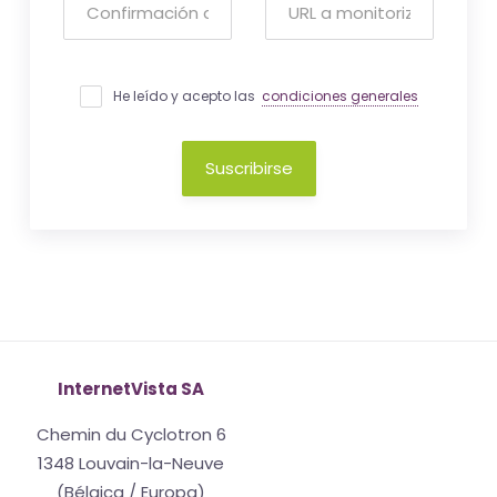
He leído y acepto las
condiciones generales
Suscribirse
InternetVista SA
Chemin du Cyclotron 6
1348 Louvain-la-Neuve
(Bélgica / Europa)