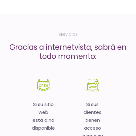
-
El
tiempo
(activo)
SERVICIOS
es
Gracias a internetvista, sabrá en
oro
todo momento:
Si su sitio
Si sus
web
clientes
está o no
tienen
disponible
acceso
o no a su