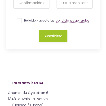
He leído y acepto las
condiciones generales
Suscribirse
InternetVista SA
Chemin du Cyclotron 6
1348 Louvain-la-Neuve
(Bélgica / Europa)