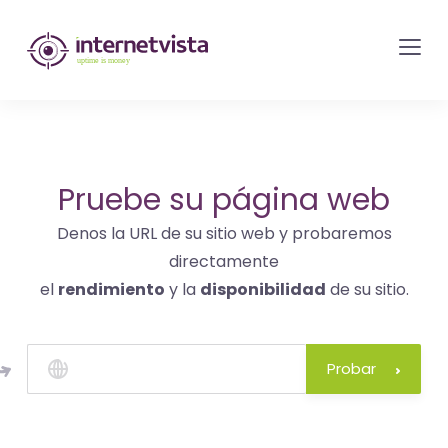
Monitorización
de
internetvista
-
control
del
Pruebe su página web
sitio
Denos la URL de su sitio web y probaremos
web
directamente
y
el
rendimiento
y la
disponibilidad
de su sitio.
de
los
servicios
Probar
de
Internet