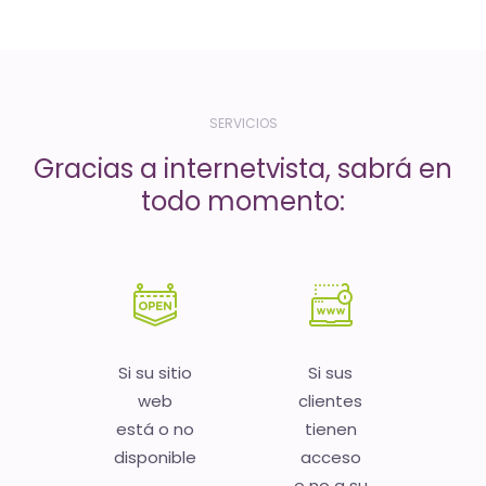
-
El
tiempo
(activo)
SERVICIOS
es
Gracias a internetvista, sabrá en
oro
todo momento:
Si su sitio
Si sus
web
clientes
está o no
tienen
disponible
acceso
o no a su