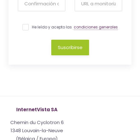
He leído y acepto las
condiciones generales
Suscribirse
InternetVista SA
Chemin du Cyclotron 6
1348 Louvain-la-Neuve
(Bélgica / Europa)