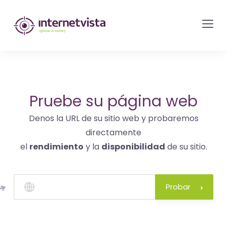
Monitorización
de
internetvista
-
control
del
Pruebe su página web
sitio
Denos la URL de su sitio web y probaremos
web
directamente
y
el
rendimiento
y la
disponibilidad
de su sitio.
de
los
servicios
Probar
de
Internet