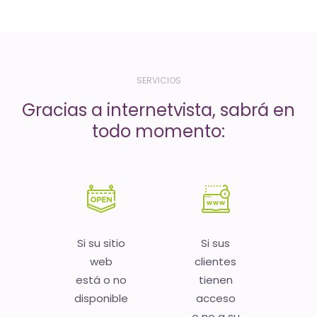
-
El
tiempo
(activo)
SERVICIOS
es
Gracias a internetvista, sabrá en
oro
todo momento:
Si su sitio
Si sus
web
clientes
está o no
tienen
disponible
acceso
o no a su