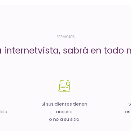
SERVICIOS
a internetvista, sabrá en todo
b
Si sus clientes tienen
S
ible
acceso
es
o no a su sitio