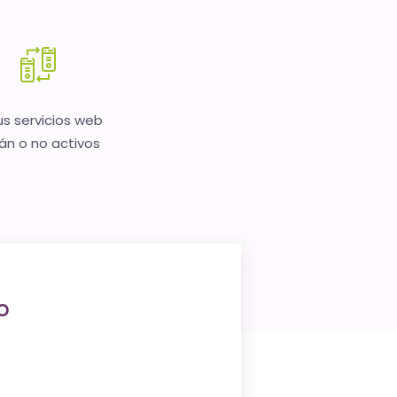
us servicios web
án o no activos
o