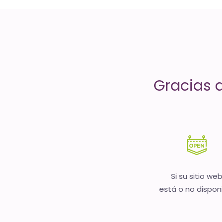
servicios
de
Internet
-
Gracias 
El
tiempo
(activo)
es
oro
Si su sitio we
está o no dispon