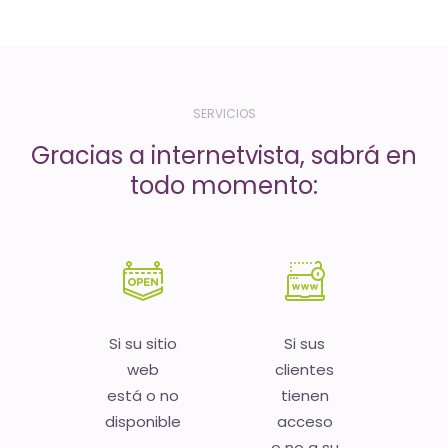
-
El
tiempo
(activo)
SERVICIOS
es
Gracias a internetvista, sabrá en
oro
todo momento:
Si su sitio
Si sus
web
clientes
está o no
tienen
disponible
acceso
o no a su