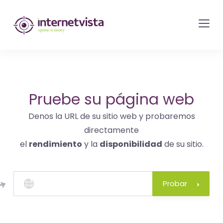
Monitorización
de
internetvista
-
control
del
Pruebe su página web
sitio
Denos la URL de su sitio web y probaremos
web
directamente
y
el
rendimiento
y la
disponibilidad
de su sitio.
de
los
servicios
Probar
de
Internet