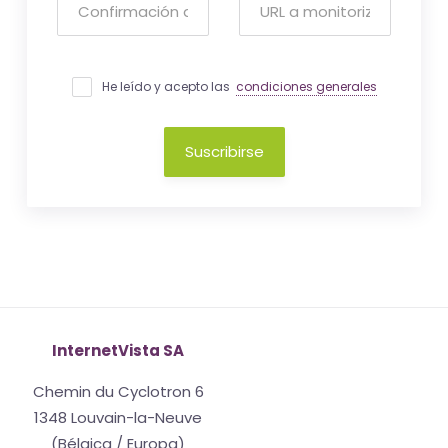
He leído y acepto las
condiciones generales
Suscribirse
InternetVista SA
Chemin du Cyclotron 6
1348 Louvain-la-Neuve
(Bélgica / Europa)