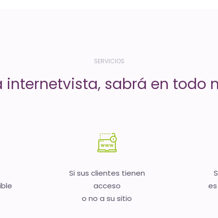
SERVICIOS
a internetvista, sabrá en todo
b
Si sus clientes tienen
S
ible
acceso
es
o no a su sitio