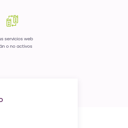
us servicios web
án o no activos
o