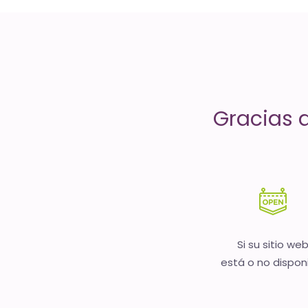
servicios
de
Internet
-
Gracias 
El
tiempo
(activo)
es
oro
Si su sitio we
está o no dispon