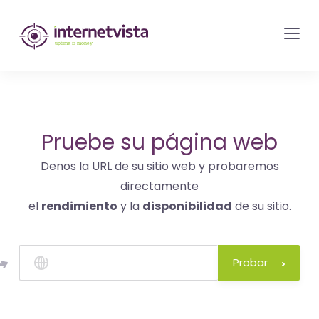
Monitorización
de
internetvista
-
control
del
Pruebe su página web
sitio
Denos la URL de su sitio web y probaremos
web
directamente
y
el
rendimiento
y la
disponibilidad
de su sitio.
de
los
servicios
Probar
de
Internet