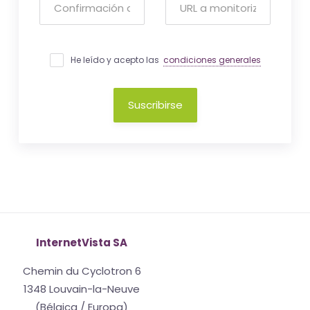
He leído y acepto las
condiciones generales
Suscribirse
InternetVista SA
Chemin du Cyclotron 6
1348 Louvain-la-Neuve
(Bélgica / Europa)