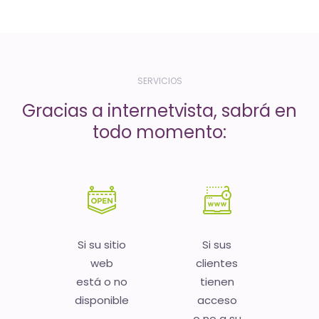
-
El
tiempo
(activo)
SERVICIOS
es
Gracias a internetvista, sabrá en
oro
todo momento:
Si su sitio
Si sus
web
clientes
está o no
tienen
disponible
acceso
o no a su