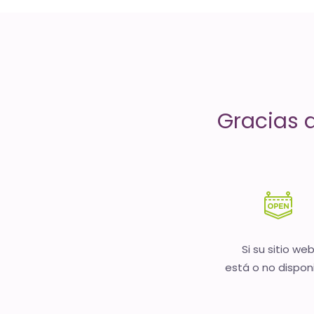
servicios
de
Internet
-
Gracias 
El
tiempo
(activo)
es
oro
Si su sitio we
está o no dispon