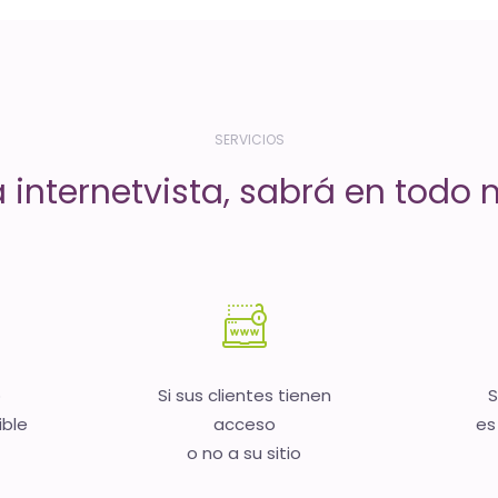
SERVICIOS
a internetvista, sabrá en todo
b
Si sus clientes tienen
S
ible
acceso
es
o no a su sitio