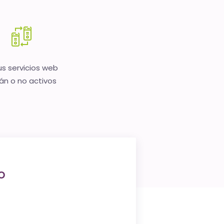
us servicios web
án o no activos
o