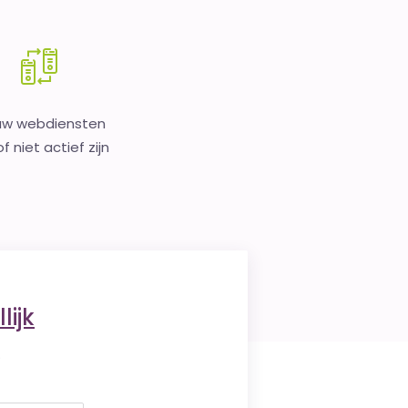
uw webdiensten
f niet actief zijn
lijk
.