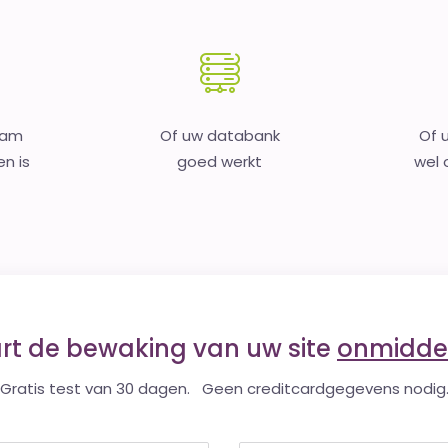
aam
Of uw databank
Of 
en is
goed werkt
wel o
art de bewaking van uw site
onmiddel
Gratis test van 30 dagen. Geen creditcardgegevens nodig