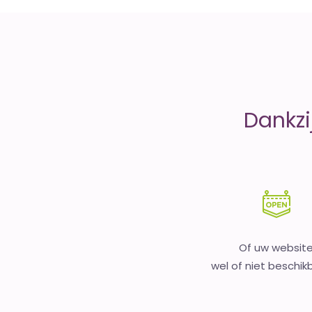
money
Dankzi
Of uw websit
wel of niet beschikb