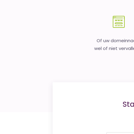
Of uw domeinn
wel of niet vervall
St