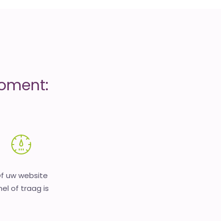
moment:
f uw website
nel of traag is