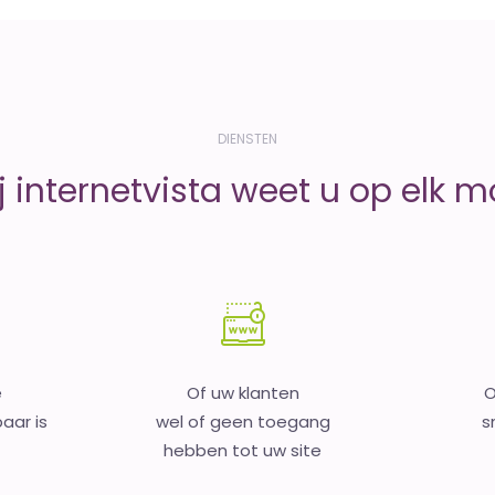
DIENSTEN
j internetvista weet u op elk 
e
Of uw klanten
O
aar is
wel of geen toegang
s
hebben tot uw site