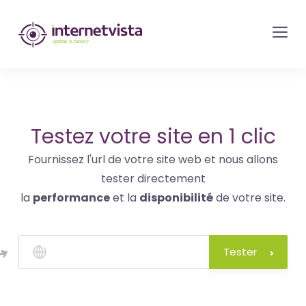
internetvista
monitoring
-
surveillance
de
site
Testez votre site en 1 clic
web
Fournissez l'url de votre site web et nous allons
et
tester directement
de
la
performance
et la
disponibilité
de votre site.
services
internet-
Uptime
Tester
is
money