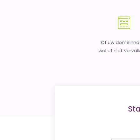
Of uw domeinn
wel of niet vervall
St