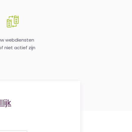
uw webdiensten
f niet actief zijn
lijk
.