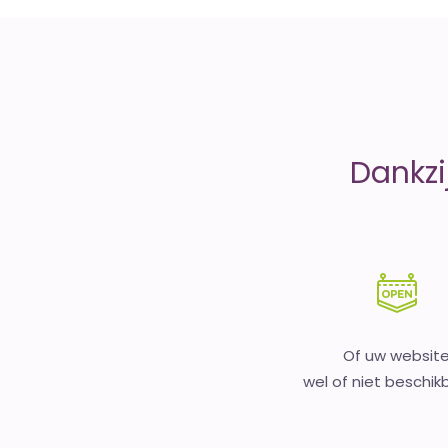
money
Dankzi
Of uw websit
wel of niet beschikb