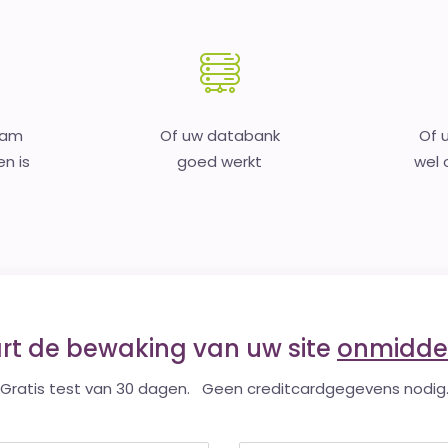
aam
Of uw databank
Of 
en is
goed werkt
wel o
art de bewaking van uw site
onmiddel
Gratis test van 30 dagen. Geen creditcardgegevens nodig