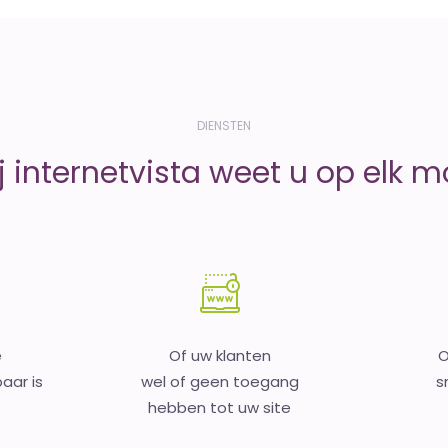
DIENSTEN
j internetvista weet u op elk 
e
Of uw klanten
O
aar is
wel of geen toegang
s
hebben tot uw site