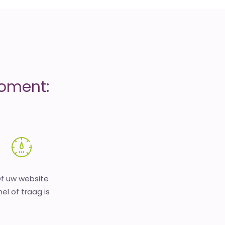
moment:
f uw website
nel of traag is