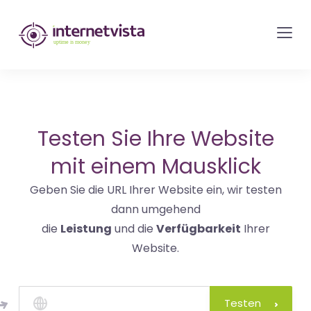
internetvista
Monitoring
-
Überwachung
von
Websites
Testen Sie Ihre Website
und
mit einem Mausklick
Internet-
Geben Sie die URL Ihrer Website ein, wir testen
Diensten
dann umgehend
-
die
Leistung
und die
Verfügbarkeit
Ihrer
Uptime
Website.
is
Money
Testen