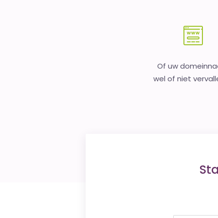
Of uw domeinn
wel of niet vervall
St