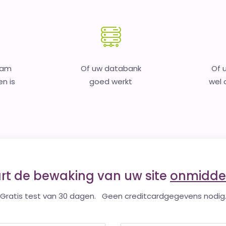
aam
Of uw databank
Of 
en is
goed werkt
wel o
art de bewaking van uw site
onmiddel
Gratis test van 30 dagen. Geen creditcardgegevens nodig