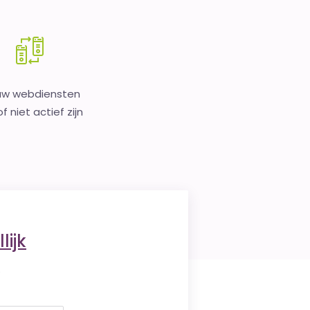
uw webdiensten
f niet actief zijn
lijk
.