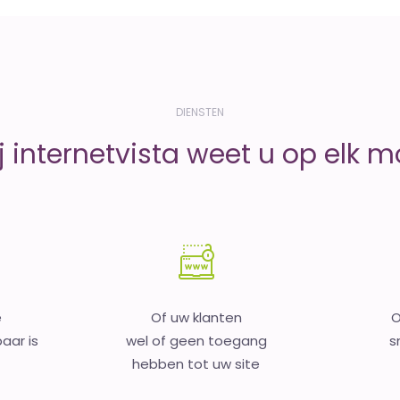
DIENSTEN
j internetvista weet u op elk 
e
Of uw klanten
O
aar is
wel of geen toegang
s
hebben tot uw site