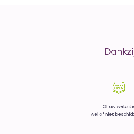
money
Dankzi
Of uw websit
wel of niet beschikb