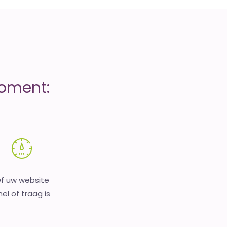
moment:
f uw website
nel of traag is