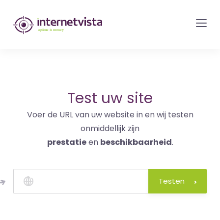
internetvista
monitoring
-
bewaking
van
websites
Test uw site
en
Voer de URL van uw website in en wij testen
internetdiensten
onmiddellijk zijn
-
prestatie
en
beschikbaarheid
.
Uptime
is
money
Testen