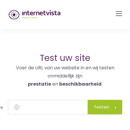
internetvista
monitoring
-
bewaking
van
websites
Test uw site
en
Voer de URL van uw website in en wij testen
internetdiensten
onmiddellijk zijn
-
prestatie
en
beschikbaarheid
.
Uptime
is
money
Testen