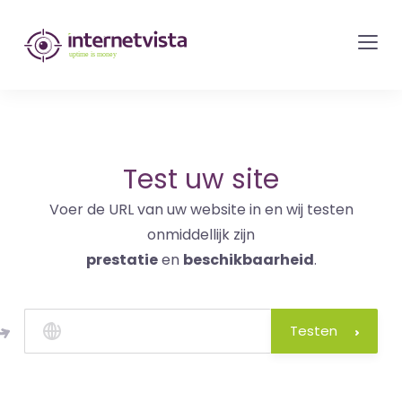
internetvista
monitoring
-
bewaking
van
websites
Test uw site
en
Voer de URL van uw website in en wij testen
internetdiensten
onmiddellijk zijn
-
prestatie
en
beschikbaarheid
.
Uptime
is
money
Testen