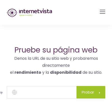
Monitorización
de
internetvista
-
control
del
Pruebe su página web
sitio
Denos la URL de su sitio web y probaremos
web
directamente
y
el
rendimiento
y la
disponibilidad
de su sitio.
de
los
servicios
Probar
de
Internet