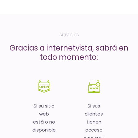
-
El
tiempo
(activo)
SERVICIOS
es
Gracias a internetvista, sabrá en
oro
todo momento:
Si su sitio
Si sus
web
clientes
está o no
tienen
disponible
acceso
o no a su