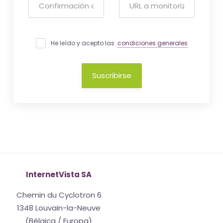
He leído y acepto las
condiciones generales
Suscribirse
InternetVista SA
Chemin du Cyclotron 6
1348 Louvain-la-Neuve
(Bélgica / Europa)