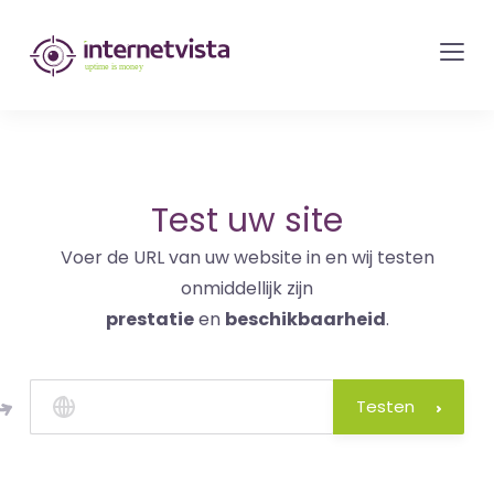
internetvista
monitoring
-
bewaking
van
websites
Test uw site
en
Voer de URL van uw website in en wij testen
internetdiensten
onmiddellijk zijn
-
prestatie
en
beschikbaarheid
.
Uptime
is
money
Testen