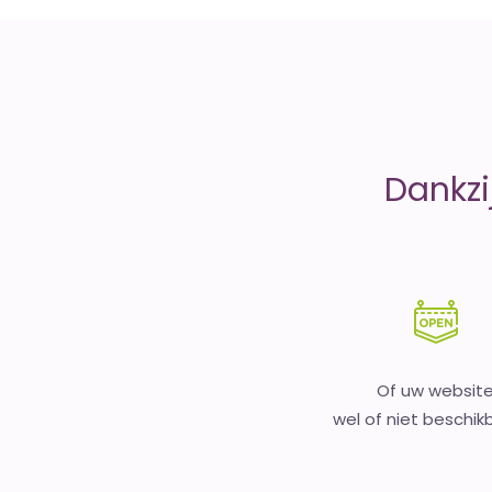
money
Dankzi
Of uw websit
wel of niet beschikb