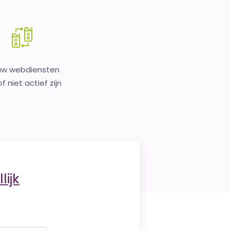
uw webdiensten
f niet actief zijn
lijk
.