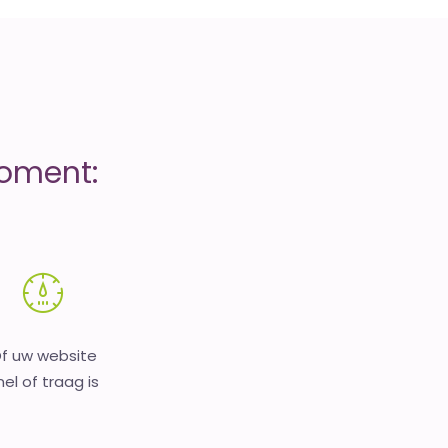
moment:
f uw website
nel of traag is