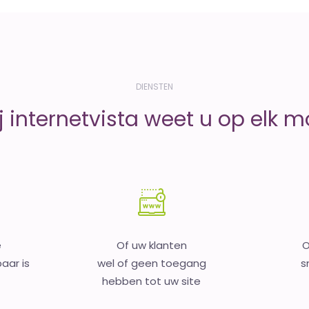
DIENSTEN
j internetvista weet u op elk 
e
Of uw klanten
O
aar is
wel of geen toegang
s
hebben tot uw site