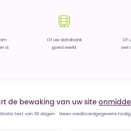
aam
Of uw databank
Of 
en is
goed werkt
wel o
art de bewaking van uw site
onmiddel
Gratis test van 30 dagen. Geen creditcardgegevens nodig