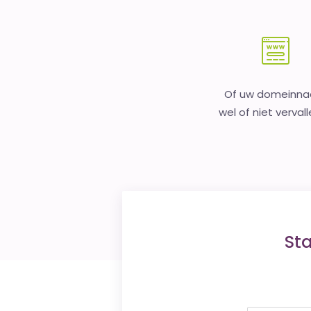
Of uw domeinn
wel of niet vervall
St