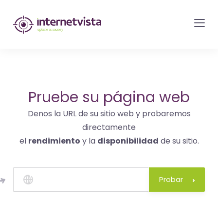
Monitorización
de
internetvista
-
control
del
Pruebe su página web
sitio
Denos la URL de su sitio web y probaremos
web
directamente
y
el
rendimiento
y la
disponibilidad
de su sitio.
de
los
servicios
Probar
de
Internet