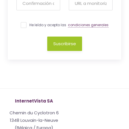
He leído y acepto las
condiciones generales
Suscribirse
InternetVista SA
Chemin du Cyclotron 6
1348 Louvain-la-Neuve
(Bélgica / Europa)