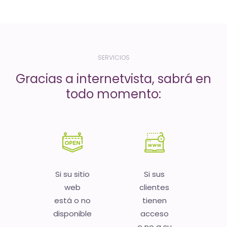
-
El
tiempo
(activo)
SERVICIOS
es
Gracias a internetvista, sabrá en
oro
todo momento:
Si su sitio
Si sus
web
clientes
está o no
tienen
disponible
acceso
o no a su