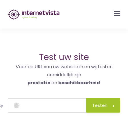
internetvista
monitoring
-
bewaking
van
websites
Test uw site
en
Voer de URL van uw website in en wij testen
internetdiensten
onmiddellijk zijn
-
prestatie
en
beschikbaarheid
.
Uptime
is
money
Testen