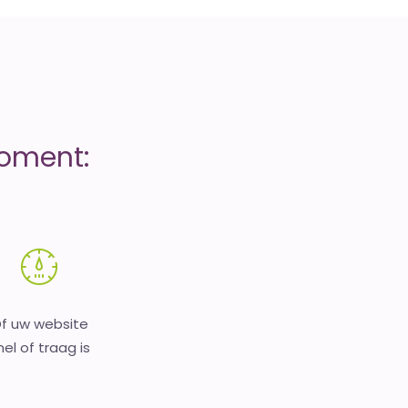
moment:
f uw website
nel of traag is