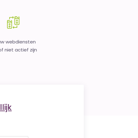
uw webdiensten
f niet actief zijn
lijk
.