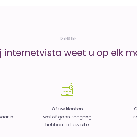
DIENSTEN
j internetvista weet u op elk 
e
Of uw klanten
O
aar is
wel of geen toegang
s
hebben tot uw site