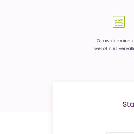
Of uw domeinn
wel of niet vervall
St