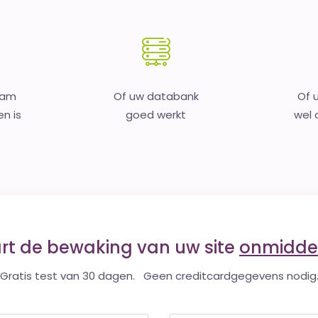
aam
Of uw databank
Of 
en is
goed werkt
wel o
art de bewaking van uw site
onmiddel
Gratis test van 30 dagen. Geen creditcardgegevens nodig