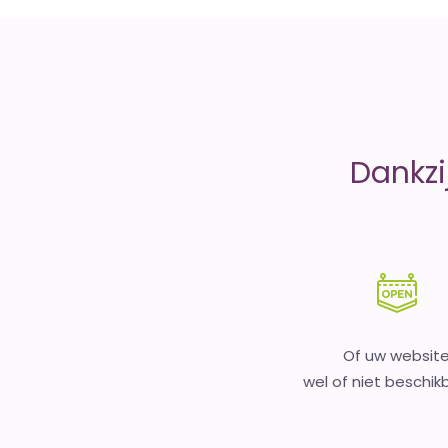
money
Dankzi
Of uw websit
wel of niet beschikb