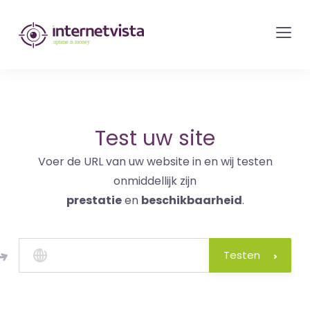
internetvista
monitoring
-
bewaking
van
websites
Test uw site
en
Voer de URL van uw website in en wij testen
internetdiensten
onmiddellijk zijn
-
prestatie
en
beschikbaarheid
.
Uptime
is
money
Testen