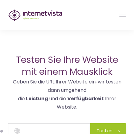
internetvista
Monitoring
-
Überwachung
von
Websites
Testen Sie Ihre Website
und
mit einem Mausklick
Internet-
Geben Sie die URL Ihrer Website ein, wir testen
Diensten
dann umgehend
-
die
Leistung
und die
Verfügbarkeit
Ihrer
Uptime
Website.
is
Money
Testen