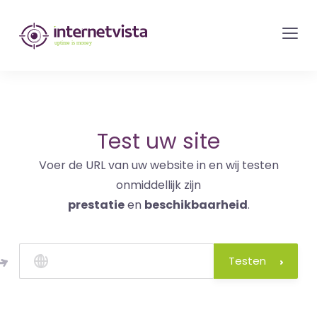
internetvista
monitoring
-
bewaking
van
websites
Test uw site
en
Voer de URL van uw website in en wij testen
internetdiensten
onmiddellijk zijn
-
prestatie
en
beschikbaarheid
.
Uptime
is
money
Testen