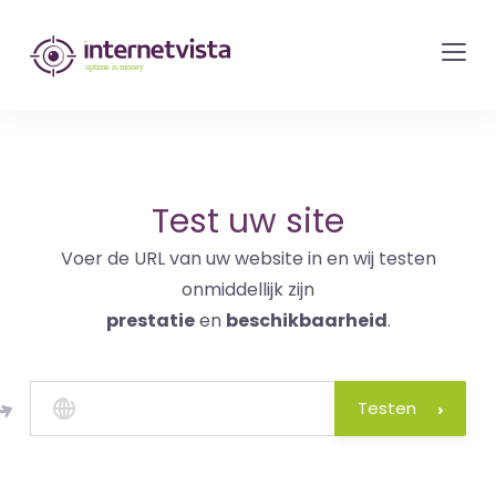
internetvista
monitoring
-
bewaking
van
websites
Test uw site
en
Voer de URL van uw website in en wij testen
internetdiensten
onmiddellijk zijn
-
prestatie
en
beschikbaarheid
.
Uptime
is
money
Testen