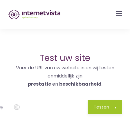
internetvista
monitoring
-
bewaking
van
websites
Test uw site
en
Voer de URL van uw website in en wij testen
internetdiensten
onmiddellijk zijn
-
prestatie
en
beschikbaarheid
.
Uptime
is
money
Testen