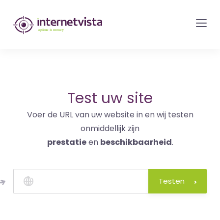
internetvista
monitoring
-
bewaking
van
websites
Test uw site
en
Voer de URL van uw website in en wij testen
internetdiensten
onmiddellijk zijn
-
prestatie
en
beschikbaarheid
.
Uptime
is
money
Testen