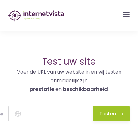
internetvista
monitoring
-
bewaking
van
websites
Test uw site
en
Voer de URL van uw website in en wij testen
internetdiensten
onmiddellijk zijn
-
prestatie
en
beschikbaarheid
.
Uptime
is
money
Testen