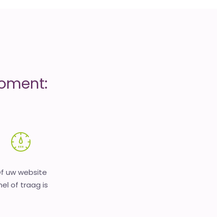
moment:
f uw website
nel of traag is