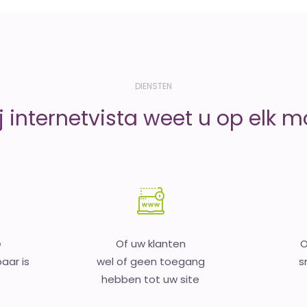
DIENSTEN
j internetvista weet u op elk 
e
Of uw klanten
O
aar is
wel of geen toegang
s
hebben tot uw site