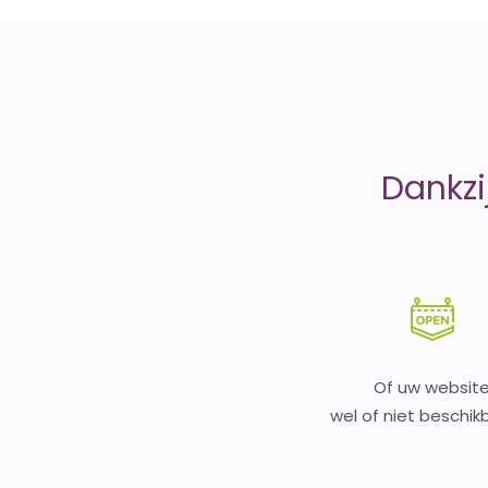
money
Dankzi
Of uw websit
wel of niet beschikb