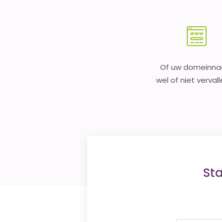
Of uw domeinn
wel of niet vervall
St