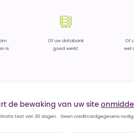
aam
Of uw databank
Of 
en is
goed werkt
wel o
art de bewaking van uw site
onmiddel
Gratis test van 30 dagen. Geen creditcardgegevens nodig