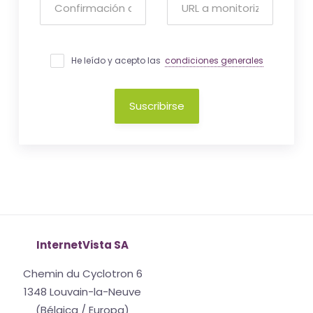
He leído y acepto las
condiciones generales
Suscribirse
InternetVista SA
Chemin du Cyclotron 6
1348 Louvain-la-Neuve
(Bélgica / Europa)