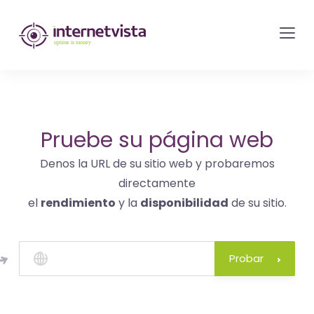
Monitorización
de
internetvista
-
control
del
Pruebe su página web
sitio
Denos la URL de su sitio web y probaremos
web
directamente
y
el
rendimiento
y la
disponibilidad
de su sitio.
de
los
servicios
Probar
de
Internet