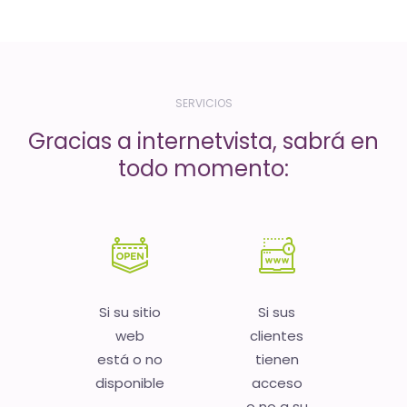
-
El
tiempo
(activo)
SERVICIOS
es
Gracias a internetvista, sabrá en
oro
todo momento:
Si su sitio
Si sus
web
clientes
está o no
tienen
disponible
acceso
o no a su