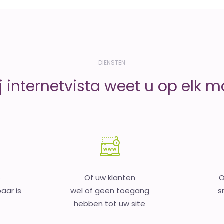
DIENSTEN
j internetvista weet u op elk 
e
Of uw klanten
O
aar is
wel of geen toegang
s
hebben tot uw site