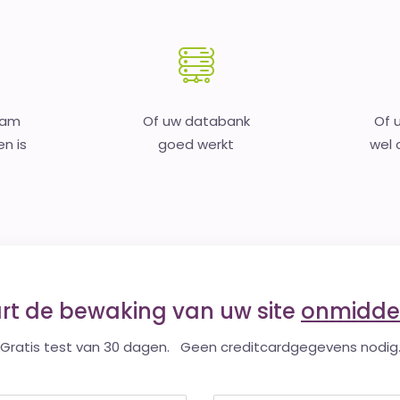
aam
Of uw databank
Of 
en is
goed werkt
wel o
art de bewaking van uw site
onmiddel
Gratis test van 30 dagen. Geen creditcardgegevens nodig