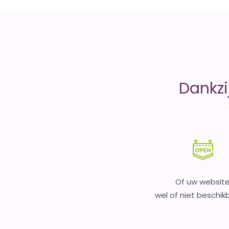
money
Dankzi
Of uw websit
wel of niet beschikb