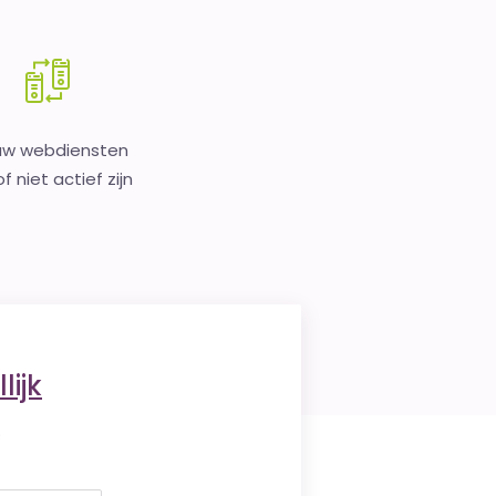
uw webdiensten
f niet actief zijn
lijk
.