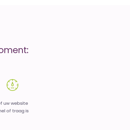
moment:
f uw website
nel of traag is