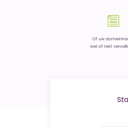
Of uw domeinn
wel of niet vervall
St