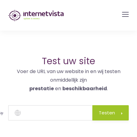
internetvista
monitoring
-
bewaking
van
websites
Test uw site
en
Voer de URL van uw website in en wij testen
internetdiensten
onmiddellijk zijn
-
prestatie
en
beschikbaarheid
.
Uptime
is
money
Testen