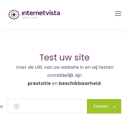
internetvista
monitoring
-
bewaking
van
websites
Test uw site
en
Voer de URL van uw website in en wij testen
internetdiensten
onmiddellijk zijn
-
prestatie
en
beschikbaarheid
.
Uptime
is
money
Testen